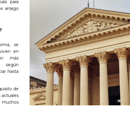
aís para
e arraigo
?
forma, se
viven en
dan más
e según
iar hasta
quisito de
s actuales
e muchos