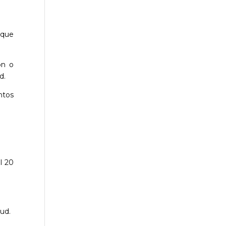
 que
ón o
d.
ntos
al 20
tud.