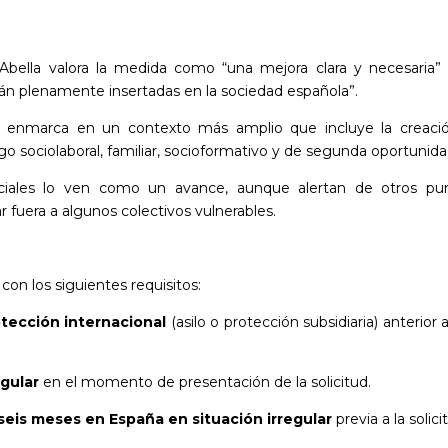
 Abella valora la medida como “una mejora clara y necesaria”
stán plenamente insertadas en la sociedad española”.
se enmarca en un contexto más amplio que incluye la creaci
o sociolaboral, familiar, socioformativo y de segunda oportunida
 sociales lo ven como un avance, aunque alertan de otros pu
r fuera a algunos colectivos vulnerables.
on los siguientes requisitos:
tección internacional
(asilo o protección subsidiaria) anterior 
egular
en el momento de presentación de la solicitud.
eis meses en España en situación irregular
previa a la solici