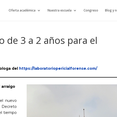
Oferta académica
Nuestra escuela
Congreso
Blog y n
o de 3 a 2 años para el
nologa
del
https://laboratoriopericialforense.com/
 arraigo
el nuevo
l Decreto
el tiempo