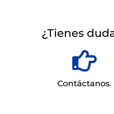
¿Tienes dud

Contáctanos.