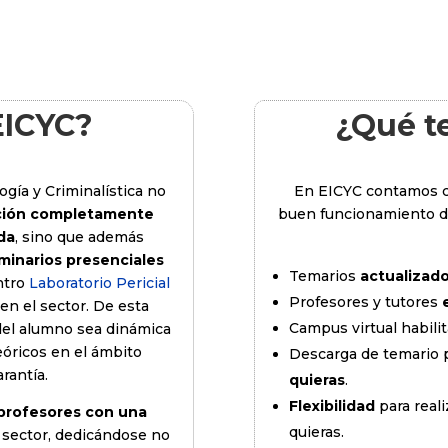
EICYC?
¿Qué t
ogía y Criminalística no
En EICYC contamos c
ción completamente
buen funcionamiento de
da
, sino que además
minarios presenciales
Temarios
actualizad
ntro
Laboratorio Pericial
Profesores y tutores
 en el sector. De esta
Campus virtual habili
el alumno sea dinámica
eóricos en el ámbito
Descarga de temario 
rantía.
quieras
.
Flexibilidad
para reali
profesores con una
quieras.
 sector, dedicándose no