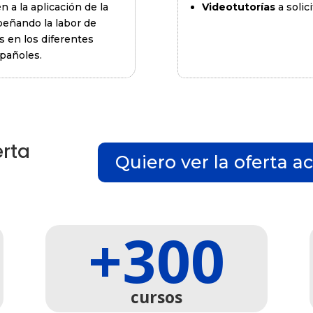
 a la aplicación de la
Videotutorías
a solic
eñando la labor de
os en los diferentes
spañoles.
erta
Quiero ver la oferta 
+300
cursos