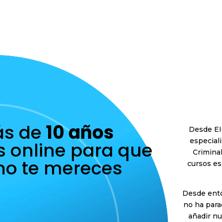
ás de
10 años
Desde EI
especiali
s online para que
Criminal
mo te mereces
cursos es
Desde ento
no ha para
añadir n