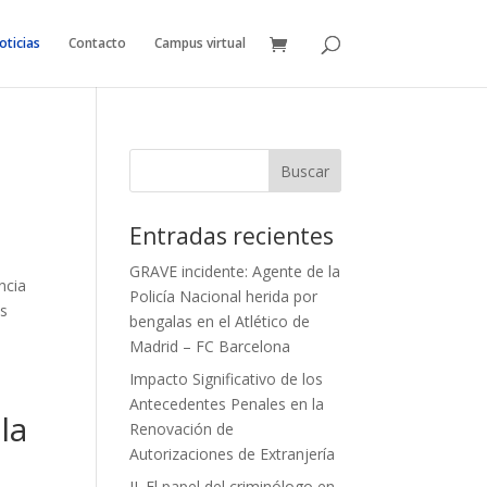
oticias
Contacto
Campus virtual
Entradas recientes
GRAVE incidente: Agente de la
ncia
Policía Nacional herida por
es
bengalas en el Atlético de
Madrid – FC Barcelona
Impacto Significativo de los
Antecedentes Penales en la
la
Renovación de
Autorizaciones de Extranjería
II. El papel del criminólogo en