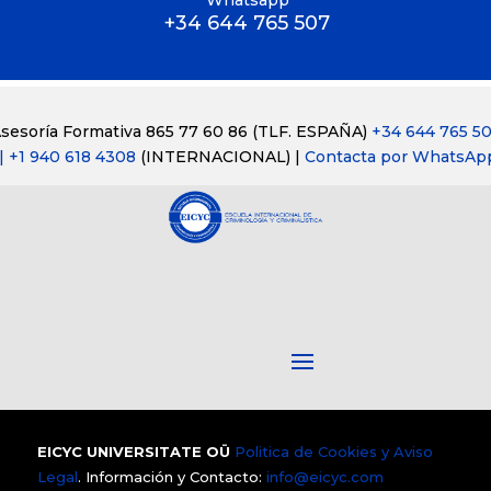
+34 644 765 507
sesoría Formativa 865 77 60 86
(TLF. ESPAÑA)
+34 644 765 5
| +1 940 618 4308
(INTERNACIONAL) |
Contacta por WhatsAp
EICYC UNIVERSITATE OÜ
Politica de Cookies y Aviso
Legal
. Información y Contacto:
info@eicyc.com