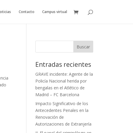
oticias
Contacto
Campus virtual
Entradas recientes
GRAVE incidente: Agente de la
encia
Policía Nacional herida por
sado
bengalas en el Atlético de
Madrid – FC Barcelona
Impacto Significativo de los
Antecedentes Penales en la
Renovación de
Autorizaciones de Extranjería
II. El papel del criminólogo en