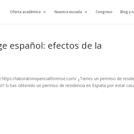
Oferta académica
Nuestra escuela
Congreso
Blog y n
e español: efectos de la
 https://laboratoriopericialforense.com/ ¿Tienes un permiso de resid
l? Si has obtenido un permiso de residencia en España por estar ca