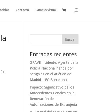
oticias
Contacto
Campus virtual
la
Entradas recientes
GRAVE incidente: Agente de la
Policía Nacional herida por
aña,
bengalas en el Atlético de
Madrid – FC Barcelona
Impacto Significativo de los
Antecedentes Penales en la
Renovación de
Autorizaciones de Extranjería
II. El papel del criminólogo en