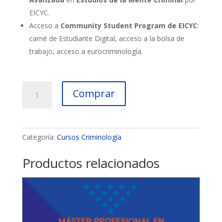
EICYC.
Acceso a
Community Student Program de EICYC
:
carné de Estudiante Digital, acceso a la bolsa de
trabajo, acceso a eurocriminología.
Curso
Comprar
de
Especialización
Profesional
Avanzada
Categoría:
Cursos Criminología
en
Estudios
Productos relacionados
de
la
Mente
Criminal
(EICYC)