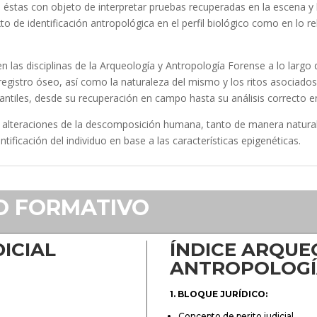
 éstas con objeto de interpretar pruebas recuperadas en la escena y
to de identificación antropológica en el perfil biológico como en lo rel
n las disciplinas de la Arqueología y Antropología Forense a lo larg
el registro óseo, así como la naturaleza del mismo y los ritos asociados
nfantiles, desde su recuperación en campo hasta su análisis correcto e
s alteraciones de la descomposición humana, tanto de manera natural
tificación del individuo en base a las características epigenéticas.
IO FORMATIVO
DICIAL
ÍNDICE
ARQUEO
ANTROPOLOGÍ
1. BLOQUE JURÍDICO:
Concepto de perito judicial.