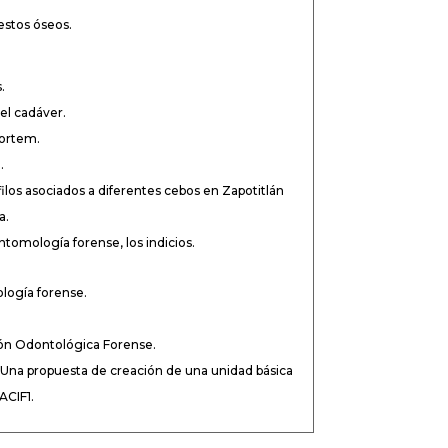
estos óseos.
.
el cadáver.
mortem.
.
ilos asociados a diferentes cebos en Zapotitlán
a.
ntomología forense, los indicios.
ología forense.
ón Odontológica Forense.
, Una propuesta de creación de una unidad básica
ACIF1.