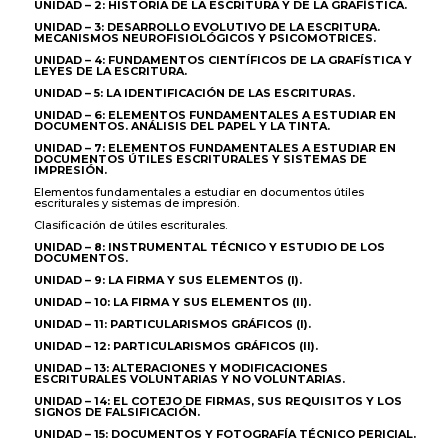
UNIDAD – 2: HISTORIA DE LA ESCRITURA Y DE LA GRAFÍSTICA.
UNIDAD – 3: DESARROLLO EVOLUTIVO DE LA ESCRITURA.
MECANISMOS NEUROFISIOLÓGICOS Y PSICOMOTRICES.
UNIDAD – 4: FUNDAMENTOS CIENTÍFICOS DE LA GRAFÍSTICA Y
LEYES DE LA ESCRITURA.
UNIDAD – 5: LA IDENTIFICACIÓN DE LAS ESCRITURAS.
UNIDAD – 6: ELEMENTOS FUNDAMENTALES A ESTUDIAR EN
DOCUMENTOS. ANÁLISIS DEL PAPEL Y LA TINTA.
UNIDAD – 7: ELEMENTOS FUNDAMENTALES A ESTUDIAR EN
DOCUMENTOS ÚTILES ESCRITURALES Y SISTEMAS DE
IMPRESIÓN.
Elementos fundamentales a estudiar en documentos útiles
escriturales y sistemas de impresión.
Clasificación de útiles escriturales.
UNIDAD – 8: INSTRUMENTAL TÉCNICO Y ESTUDIO DE LOS
DOCUMENTOS.
UNIDAD – 9: LA FIRMA Y SUS ELEMENTOS (I).
UNIDAD – 10: LA FIRMA Y SUS ELEMENTOS (II).
UNIDAD – 11: PARTICULARISMOS GRÁFICOS (I).
UNIDAD – 12: PARTICULARISMOS GRÁFICOS (II).
UNIDAD – 13: ALTERACIONES Y MODIFICACIONES
ESCRITURALES VOLUNTARIAS Y NO VOLUNTARIAS.
UNIDAD – 14: EL COTEJO DE FIRMAS, SUS REQUISITOS Y LOS
SIGNOS DE FALSIFICACIÓN.
UNIDAD – 15: DOCUMENTOS Y FOTOGRAFÍA TÉCNICO PERICIAL.